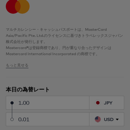
マルチカレンシー・キャッシュパスポートは、MasterCard
Asia/Pacific Pte. Ltd.のライセンスに基づきトラベレックスジャパン
株式会社が発行します。
Mastercard®は登録商標であり、円が重なり合ったデザインは
Mastercard International Incorporated の商標です。
もっと見せる
トラベレックスジャパン株式会社は、資金決済に関する法律（平成21
年法律第59号）に基づき資金移動業者として登録されています（関東
財務局長第00001号）。
本日の為替レート
JPY
USD