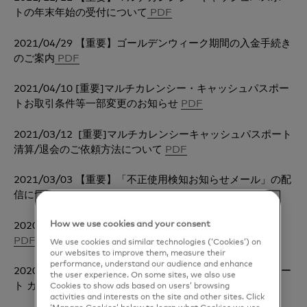
トの年末年始の受付について
PDF
2021/04/29 【重要】ゴールデンウィーク期間の入金手続き
のご案内
PDF
2021/04/10 [重要]マルチカレンシー・キャッシュパスポー
トお取引条件等一部変更のお知らせ
PDF
2021/03/12 [重要]マルチカレンシーキャッシュパスポート
清算/退会のご依頼方法について
PDF
2021/03/03 【重要】「不正使用検知お知らせメール」の配
信について
PDF
How we use cookies and your consent
2020/08/23 【重要】システムメンテナンスのお知らせ
PDF
We use cookies and similar technologies (‘Cookies’) on
our websites to improve them, measure their
performance, understand our audience and enhance
2020/06/18 【重要】マルチカレンシーキャッシュパスポー
the user experience. On some sites, we also use
ト カード残高の清算方法変更の お知らせ
PDF
Cookies to show ads based on users’ browsing
activities and interests on the site and other sites. Click