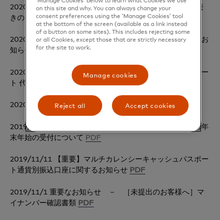
‘Manage Cookies’ below to learn what Cookies we use
2020/04/21 【重要】ゴールデンウィーク期間の 入金手続
on this site and why. You can always change your
きのご案内
PDF
consent preferences using the ‘Manage Cookies’ tool
at the bottom of the screen (available as a link instead
of a button on some sites). This includes rejecting some
2020/03/30
【お詫び】
お問い合わせ窓口の混雑に関するお
or all Cookies, except those that are strictly necessary
for the site to work.
知らせ
PDF
2020/01/30 【重要】マルチカレンシーキャッシュパスポー
Manage cookies
ト 代理人による再入金に関する重要なお知らせ
PDF
2020/01/30 【重要】入金方法のご案内
PDF
Reject all
Accept cookies
2019/12/02 【重要】キャッシュパスポート・プラチナの年
末年始の受付について
PDF
2019/11/11 【重要】マルチカレンシーキャッシュパスポー
ト通貨別振込口座に関するお知らせ
PDF
2019/11/1 重要なお知らせ － ［未提出のお客様へ］マ
イナンバー確認書類
PDF